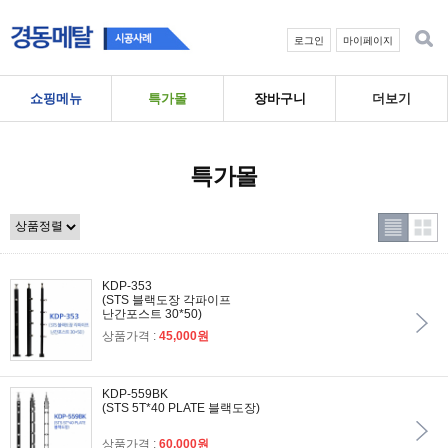
로그인
마이페이지
쇼핑메뉴
특가몰
장바구니
더보기
특가몰
KDP-353
(STS 블랙도장 각파이프
난간포스트 30*50)
상품가격 :
45,000원
KDP-559BK
(STS 5T*40 PLATE 블랙도장)
상품가격 :
60,000원